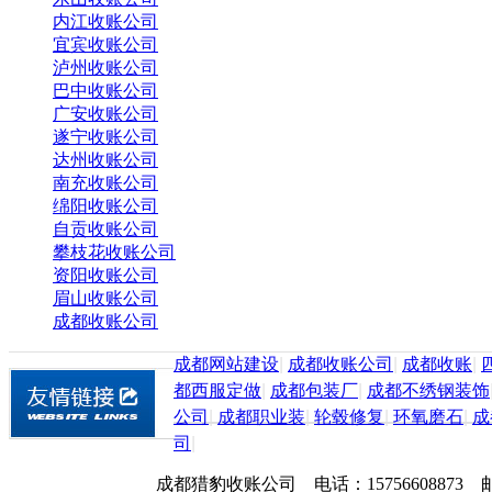
内江收账公司
宜宾收账公司
泸州收账公司
巴中收账公司
广安收账公司
遂宁收账公司
达州收账公司
南充收账公司
绵阳收账公司
自贡收账公司
攀枝花收账公司
资阳收账公司
眉山收账公司
成都收账公司
成都网站建设
|
成都收账公司
|
成都收账
|
都西服定做
|
成都包装厂
|
成都不绣钢装饰
公司
|
成都职业装
|
轮毂修复
|
环氧磨石
|
成
司
|
成都猎豹收账公司 电话：157566088