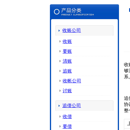
收账公司
收账
要账
清账
收
够
追账
系
收帐公司
讨账
追
协
追债公司
整
收债
要债