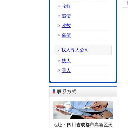
收账
追债
收数
催债
找人寻人公司
找人
寻人
地址：四川省成都市高新区天