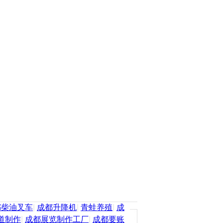
都柴油叉车
|
成都升降机
|
青蛙养殖
|
成
道制作
|
成都展览制作工厂
|
成都要账