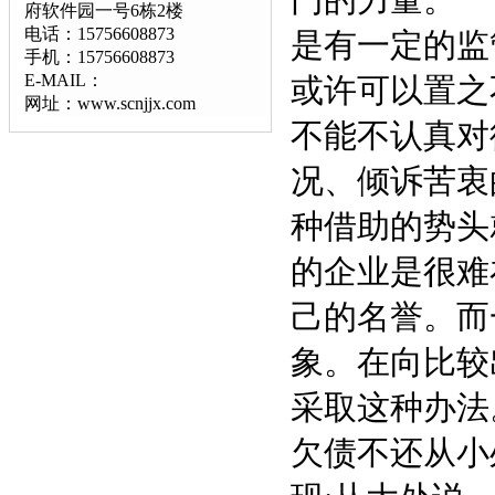
门的力量。
府软件园一号6栋2楼
电话：15756608873
是有一定的监
手机：15756608873
E-MAIL：
或许可以置之
网址：www.scnjjx.com
不能不认真对
况、倾诉苦
种借助的势
的企业是很难
己的名誉。而
象。在向比较
采取这种办
欠债不还从小