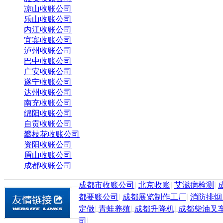
凉山收账公司
乐山收账公司
内江收账公司
宜宾收账公司
泸州收账公司
巴中收账公司
广安收账公司
遂宁收账公司
达州收账公司
南充收账公司
绵阳收账公司
自贡收账公司
攀枝花收账公司
资阳收账公司
眉山收账公司
成都收账公司
成都市收账公司
|
北京收账
|
艾滋病检测
|
都要账公司
|
成都展览制作工厂
|
消防排烟
定做
|
青蛙养殖
|
成都升降机
|
成都柴油叉
司
|