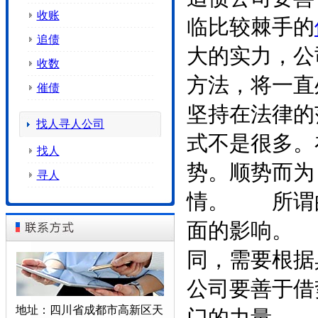
收账
临比较棘手的
追债
大的实力，公
收数
方法，将一直
催债
坚持在法律的
找人寻人公司
式不是很多。
找人
势。顺势而为
寻人
情。 所谓
面的影响。
同，需要根据
公司要善于
地址：四川省成都市高新区天