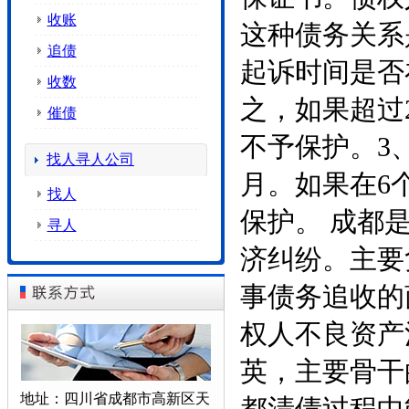
收账
这种债务关系
追债
起诉时间是否
收数
之，如果超过
催债
不予保护。3
找人寻人公司
月。如果在6
找人
保护。 成都
寻人
济纠纷。主要
事债务追收的
权人不良资产
英，主要骨干
地址：四川省成都市高新区天