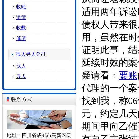
收账
适用两年诉讼
追债
债权人带来很
收数
用，虽然在时
催债
证明此事，结
找人寻人公司
延续时效的案
找人
疑请看：
要账
寻人
代理的一个案
找到我，称0
元，约定几天
期间甲向乙催
地址：四川省成都市高新区天