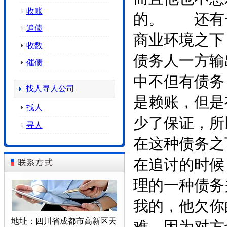
收账
的。 还有
追债
商业环境之下
收数
债务人一方输
催债
中不但有债务
找人寻人公司
是赖账，但是
找人
少了保证，所
寻人
在这种债务之
在追讨的时
理的一种债务
我的，他欠你
地址：四川省成都市高新区天