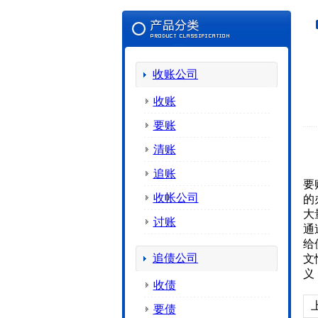
收账公司
收账
要账
清账
追账
要
收帐公司
的
大
讨账
通
给
追债公司
文
义
收债
要债