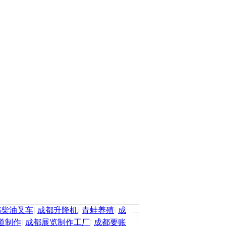
都柴油叉车
|
成都升降机
|
青蛙养殖
|
成
道制作
|
成都展览制作工厂
|
成都要账