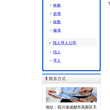
收账
追债
收数
催债
找人寻人公司
找人
寻人
地址：四川省成都市高新区天