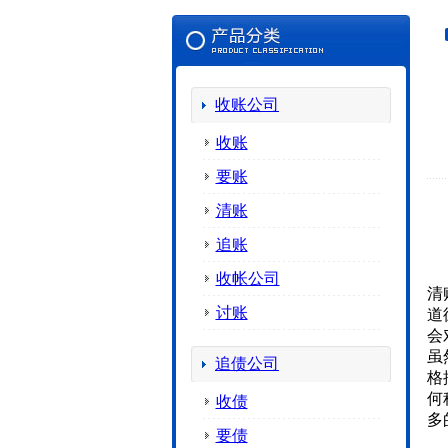
收账公司
收账
要账
清账
追账
收帐公司
清
讨账
道
会
虽
追债公司
格
何
收债
多
要债