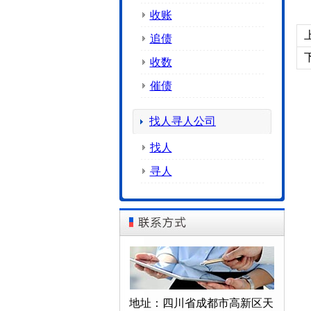
收账
追债
收数
催债
找人寻人公司
找人
寻人
地址：四川省成都市高新区天