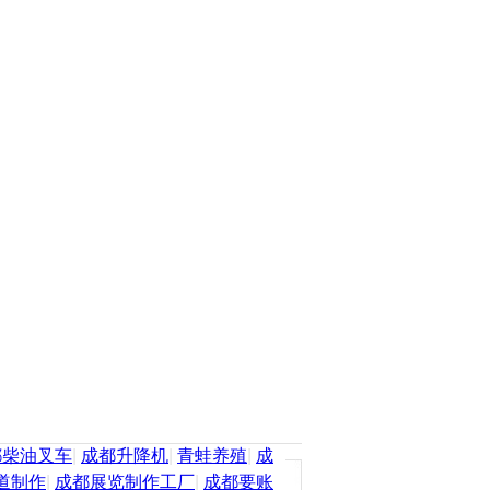
都柴油叉车
|
成都升降机
|
青蛙养殖
|
成
道制作
|
成都展览制作工厂
|
成都要账