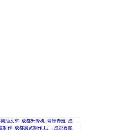
都柴油叉车
|
成都升降机
|
青蛙养殖
|
成
道制作
|
成都展览制作工厂
|
成都要账