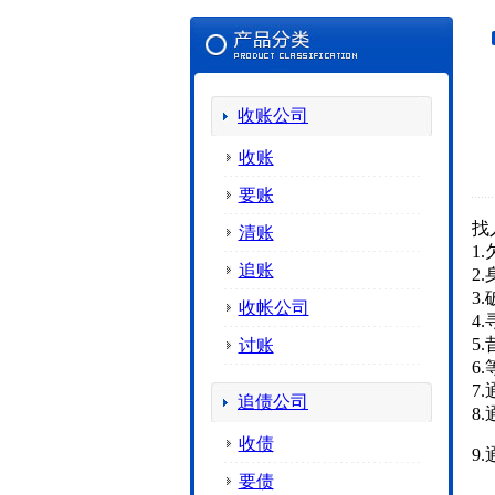
收账公司
收账
要账
找
清账
1
追账
2
3
收帐公司
4
5
讨账
6
7
追债公司
8
收债
9
要债