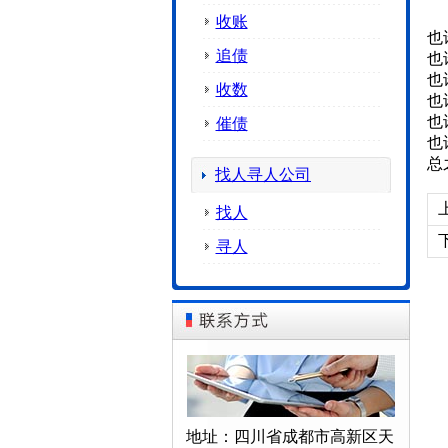
收账
也
追债
也
也
收数
也
也
催债
也
总
找人寻人公司
找人
寻人
地址：四川省成都市高新区天